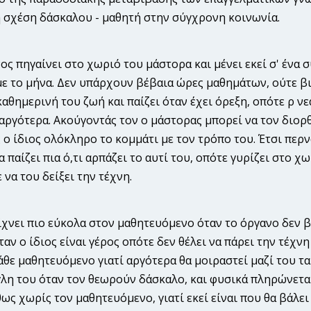
η σχέση δάσκαλου - μαθητή στην σύγχρονη κοινωνία.
ς πηγαίνει στο χωριό του μάστορα και μένει εκεί σ' ένα σ
ε το μήνα. Δεν υπάρχουν βέβαια ώρες μαθημάτων, ούτε βι
καθημερινή του ζωή και παίζει όταν έχει όρεξη, οπότε ρ νε
αργότερα. Ακούγοντάς τον ο μάστορας μπορεί να τον διορθ
 ο ίδιος ολόκληρο το κομμάτι με τον τρόπο του. Έτσι περνά
να παίζει πια ό,τι αρπάζει το αυτί του, οπότε γυρίζει στο
 να του δείξει την τέχνη.
χνει πιο εύκολα στον μαθητευόμενο όταν το όργανο δεν β
ταν ο ίδιος είναι γέρος οπότε δεν θέλει να πάρει την τέχν
θε μαθητευόμενο γιατί αργότερα θα μοιραστεί μαζί του τ
γλη του όταν τον θεωρούν δάσκαλο, και φυσικά πληρώνεται 
ως χωρίς τον μαθητευόμενο, γιατί εκεί είναι που θα βάλει