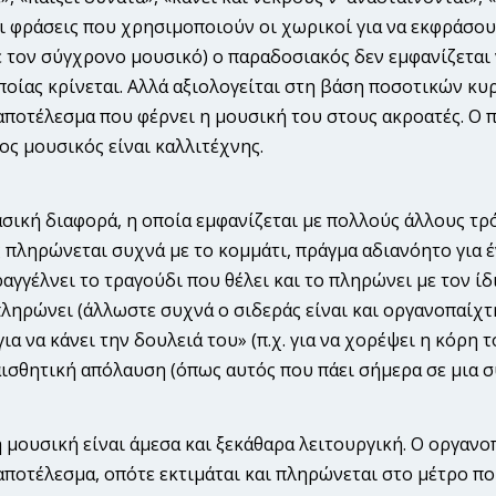
οι φράσεις που χρησιμοποιούν οι χωρικοί για να εκφράσο
ε τον σύγχρονο μουσικό) ο παραδοσιακός δεν εμφανίζεται ν
ποίας κρίνεται. Αλλά αξιολογείται στη βάση ποσοτικών κ
ποτέλε­σμα που φέρνει η μουσική του στους ακροατές. Ο π
ς μουσικός είναι καλλιτέχνης.
ασική διαφορά, η οποία εμφανίζεται με πολλούς άλλους τρ
 πληρώνεται συχνά με το κομμάτι, πράγμα αδιανόητο για 
αγγέλνει το τραγούδι που θέλει και το πληρώνει με τον ί
πληρώνει (άλλωστε συχνά ο σιδεράς είναι και οργανοπαίχτη
ια να κάνει την δουλειά του» (π.χ. για να χορέψει η κόρη τ
αισθητική απόλαυση (όπως αυτός που πάει σήμερα σε μια σ
μουσική είναι άμεσα και ξεκάθαρα λειτουργική. Ο οργανοπ
ποτέλεσμα, οπότε εκτιμάται και πληρώνεται στο μέτρο που