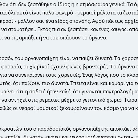
ον ότι δεν ζεστάθηκε ο ίδιος ή η ατμόσφαιρα γενικά. Τα 
νταούλι αυτό είναι πολύ φανερό - μερικοί μάλιστα τα ζεστ
κρασί - μάλλον σαν ένα είδος σπονδής. Αφού πάντως αρχίσε
 να σταματήσει. Εκτός πια αν ξεσπάσει κανένας καυγάς, οπ
ει να τις αρπάξει ή να του σπάσουν το όργανο.
οσόν του οργανοπαίχτη είναι να παίζει δυνατά. Τα χοροστά
 φασαρία, οι χωρικοί έχουν φωνές βροντερές. Το όργανο π
για να συνεπαίρνει τους χορευτές. Ένας λόγος που το κλαρ
αυτός, ότι παίζουν πιο δυνατά. Έπειτα είναι και καμάρι για
μαίνει ότι η σοδειά ήταν καλή, ότι γίνονται παντρολογήμα
 να αντηχεί στις ρεματιές μέχρι το γειτονικό χωριό. Τώρα
αθώς οι νεαροί μουσικοί ξεκουφαίνουν τον κόσμο για να 
ακροατών του ο παραδοσιακός οργανοπαίχτης αποκτάει αξί
», «παίζει δυνατά», «κάνει και νεκρούς ν' ανασταίνονται», 