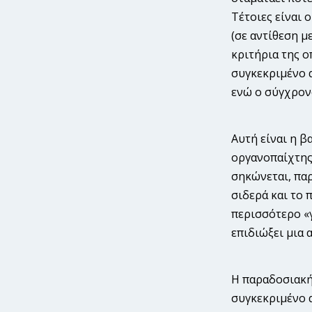
Τέτοιες είναι 
(σε αντίθεση μ
κριτήρια της ο
συγκεκριμένο α
ενώ ο σύγχρονο
Αυτή είναι η β
οργανοπαίχτης
σηκώνεται, παρ
σιδερά και το 
περισσότερο «γ
επιδιώξει μια 
Η παραδοσιακή 
συγκεκριμένο α