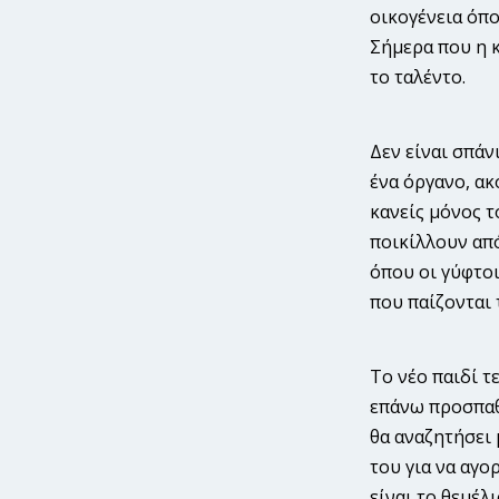
οικογένεια όπο
Σήμερα που η κ
το ταλέντο.
Δεν είναι σπάν
ένα όργανο, ακ
κανείς μόνος τ
ποικίλλουν από
όπου οι γύφτοι
που παίζονται 
Το νέο παιδί τ
επάνω προσπαθώ
θα αναζητήσει 
του για να αγο
είναι το θεμέλ