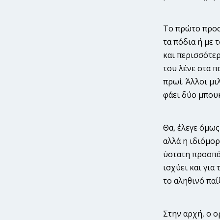
Το πρώτο προσό
τα πόδια ή με 
και περισσότερ
του λένε στα π
πρωί. Άλλοι μι
φάει δύο μπουκ
Θα, έλεγε όμως
αλλά η ιδιόμορ
ύστατη προσπάθ
ισχύει και για
το αληθινό παί
Στην αρχή, ο ο