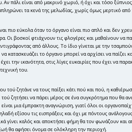
. Αν πάλι είναι από μακρινό χωριό, ή όχι και τόσο ξύπνιος
μπληρώνει τα κενά της μελωδίας, χωρίς όμως μερτικό από τ
ναι πιο εύκολα όταν το όργανο είναι πιο απλό και δεν χρε
α. Οι βοσκοί φτιάχνουν τις φλογέρες και μαθαίνουν να πα
ντιγράφοντας από άλλους. Το ίδιο γίνεται με την τσαμπούν
ς να κατασκευάζει το όργανο μπορεί να αρχίσει να παίζει κ
 έχει την ικανότητα, στις λίγες ευκαιρίες που έχει να παρα
τεχνική του.
 του τού ζητάνε να τους παίξει κάτι πού και πού, η καθιέρ
τού ζητήσει να πάρει μέρος σε ένα συγκρότημα που θα ανα
 είναι μια έμπρακτη αναγνώριση, γιατί όλοι οι οργανοπαίχτ
λαδή εξίσου τις εισπράξεις και όχι με πόντους ανάλογου
ικά γίνει καλός και αποκτήσει φήμη θα τον φωνάζουν και 
ζωή θα αφήσει όνομα σε ολόκληρη την περιοχή.