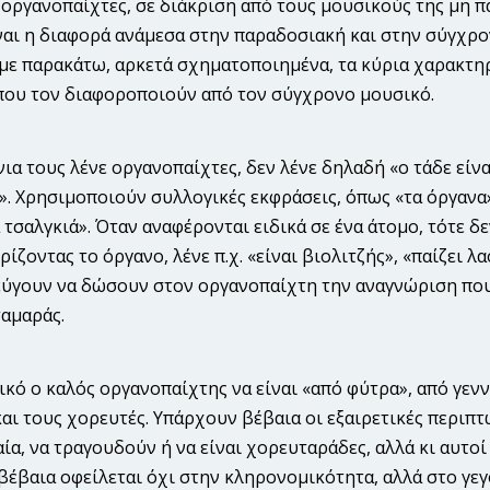
οργανοπαίχτες, σε διάκριση από τους μουσικούς της μη π
ναι η διαφορά ανάμεσα στην παραδοσιακή και στην σύγχρον
με παρακάτω, αρκετά σχηματοποιημένα, τα κύρια χαρακτη
που τον διαφοροποιούν από τον σύγχρονο μουσικό.
ια τους λένε οργανοπαίχτες, δεν λένε δηλαδή «ο τάδε είνα
. Χρησιμοποιούν συλλογι­κές εκφράσεις, όπως «τα όργανα», 
α τσαλγκιά». Όταν αναφέρονται ειδικά σε ένα άτομο, τότε 
ρίζοντας το όργανο, λένε π.χ. «είναι βιολιτζής», «παίζει λ
εύγουν να δώσουν στον οργανοπαίχτη την αναγνώριση που
σαμαράς.
κό ο καλός οργανοπαίχτης να είναι «από φύτρα», από γεννι
αι τους χορευτές. Υπάρχουν βέβαια οι εξαιρετικές περιπ
ία, να τραγουδούν ή να είναι χορευταρά­δες, αλλά κι αυτοί
βέβαια οφείλεται όχι στην κληρονομικότητα, αλλά στο γεγ