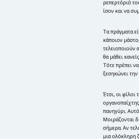
ρεπερτόριό του
ίσον και να συ
Τα πράγματα εί
κάποιον μάστορ
τελειοποιούν α
θα μάθει κανεί
Τότε πρέπει να
ξεσηκώνει την 
Έτσι, οι φίλοι
οργανοπαίχτης 
πανηγύρι. Αυτό
Μοιράζονται δη
σήμερα. Αν τελ
μια ολόκληρη 