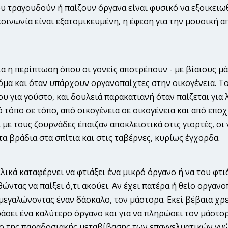
υ τραγουδούν ή παίζουν όργανα είναι φυσικό να εξοικειωθ
οινωνία είναι εξατομικευμένη, η έφεση για την μουσική α
ια η περίπτωση όπου οι γονείς αποτρέπουν - με βίαιους μά
όμα και όταν υπάρχουν οργανοπαίχτες στην οικογένεια. Το
ου για γούστο, και δουλειά παρακατιανή όταν παίζεται για λ
 τόπο σε τόπο, από οικογένεια σε οικογένεια και από εποχ
 με τους ζουρνάδες έπαιζαν αποκλειστικά στις γιορτές, ο
τα βράδια στα σπίτια και στις ταβέρνες, κυρίως έγχορδα.
ελικά καταφέρνει να φτιάξει ένα μικρό όργανο ή να του φτιά
ντας να παίξει ό,τι ακούει. Αν έχει πατέρα ή θείο οργανοπ
μεγαλώνοντας έναν δάσκαλο, τον μάστορα. Εκεί βέβαια χρε
ράσει ένα καλύτερο όργανο και για να πληρώσει τον μάστ
ιο της παραδοσιακής μεταβίβασης των επαγγελματικών γνώ