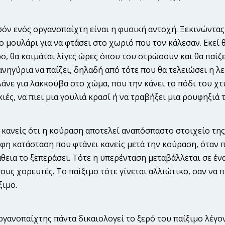
ν ενός οργανοπαίχτη είναι η φυσική αντοχή. Ξεκινώ­ντας
το μουλάρι για να φτάσει στο χωριό που τον κάλεσαν. Εκεί θ
ο, θα κοιμάται λίγες ώρες όπου του στρώσουν και θα παίζ
ανηγύρια να παίζει, δηλαδή από τότε που θα τελειώσει η λ
λάνε για λακκούβα στο χώμα, που την κάνει το πόδι του χ
ιές, να πιει μια γουλιά κρασί ή να τραβήξει μια ρουφηξιά
 κανείς ότι η κούραση αποτελεί αναπόσπαστο στοιχείο της
φη κατάσταση που φτάνει κανείς μετά την κούραση, όταν πι
εια το ξεπεράσει. Τότε η υπερένταση μεταβάλλεται σε ένα
 τους χορευτές. Το παίξιμο τότε γίνεται αλλιώτικο, σαν να
ξιμο.
ργανοπαίχτης πάντα δικαιολογεί το ξερό του παίξιμο λέγον