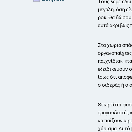
Τους λέμε εδώ 
μεγάλη, όση εί
ροκ. Θα δώσου
αυτά ακριβώς 
Στα χωριά σπάν
οργανοπαίχτες»
παιχνίδια», «τ
εξειδικεύουν ο
ίσως ότι αποφ
ο σιδεράς ή ο 
Θεωρείται φυσι
τραγουδιστές κ
να παίζουν ωρα
χάρισμα. Αυτό 